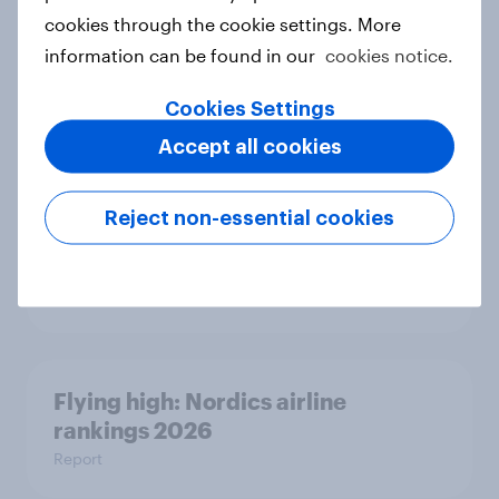
FIFA World Cup fever? Not yet: Only
cookies through the cookie settings. More
35 % of Swedes look forward to
information can be found in our
cookies notice.
2026 tournament
Article
Cookies Settings
Accept all cookies
Winning the Nordic traveler: What
Reject non-essential cookies
drives airline choices and
satisfaction in 2026
Article
Flying high: Nordics airline
rankings 2026
Report