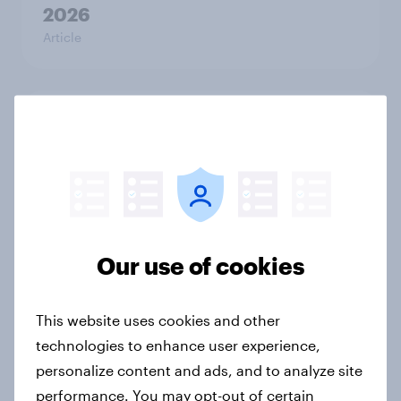
2026
Article
The rise of pet-friendly retail in
Hong Kong
Report
[APAC-ME webinar] Skip happens:
Our use of cookies
The podcast consumption & ad
reality check
This website uses cookies and other
Article
technologies to enhance user experience,
personalize content and ads, and to analyze site
performance. You may opt-out of certain