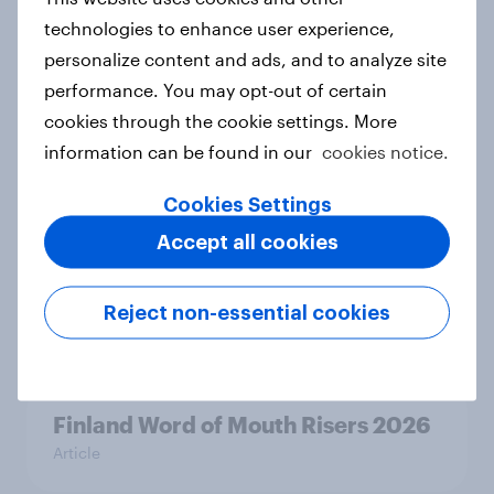
technologies to enhance user experience,
personalize content and ads, and to analyze site
performance. You may opt-out of certain
Thailand Word of Mouth Risers
cookies through the cookie settings. More
2026
information can be found in our
cookies notice.
Article
Cookies Settings
Accept all cookies
Denmark Word of Mouth Risers
2026
Reject non-essential cookies
Article
Finland Word of Mouth Risers 2026
Article