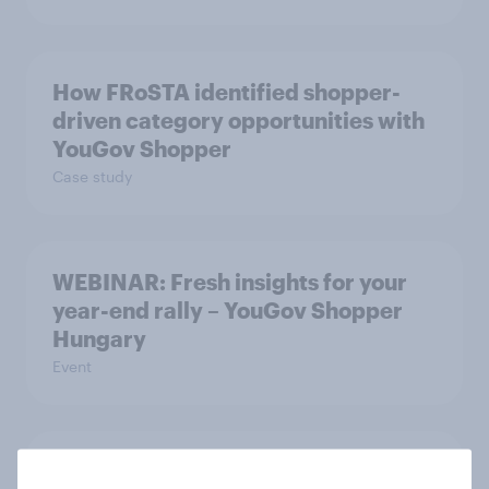
How FRoSTA identified shopper-
driven category opportunities with
YouGov Shopper
Case study
WEBINAR: Fresh insights for your
year-end rally – YouGov Shopper
Hungary
Event
Finland Word of Mouth Risers 2026