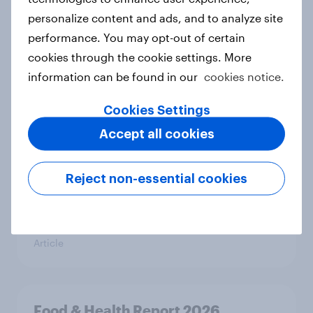
personalize content and ads, and to analyze site
performance. You may opt-out of certain
cookies through the cookie settings. More
How Spikes makes advertising
information can be found in our
cookies notice.
effectiveness measurable with
YouGov
Cookies Settings
Case study
Accept all cookies
Reject non-essential cookies
New Nordic report exposes the
hidden mental load behind
everyday life
Article
Food & Health Report 2026