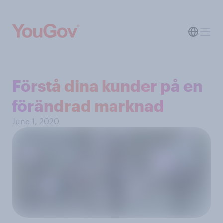
Förstå dina kunder på en
förändrad marknad
June 1, 2020