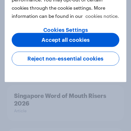
cookies through the cookie settings. More
information can be found in our
cookies notice.
Australia Word of Mouth Risers
2026
Cookies Settings
Article
Accept all cookies
Reject non-essential cookies
India Word of Mouth Risers 2026
Article
Singapore Word of Mouth Risers
2026
Article