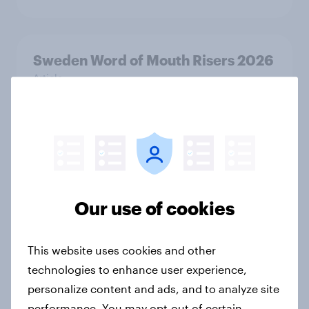
Sweden Word of Mouth Risers 2026
Article
Denmark Word of Mouth Risers
2026
Article
Our use of cookies
Thailand Word of Mouth Risers
This website uses cookies and other
2026
technologies to enhance user experience,
Article
personalize content and ads, and to analyze site
performance. You may opt-out of certain