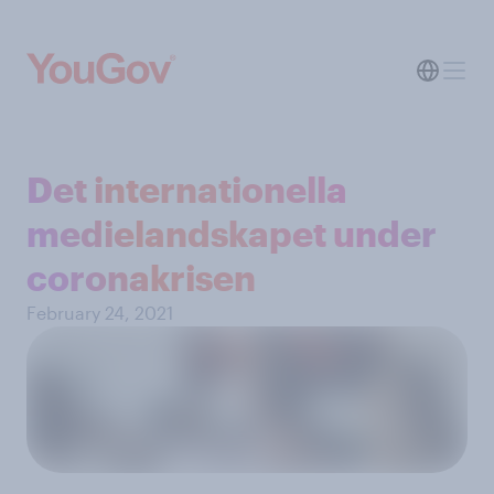
Det internationella
medielandskapet under
coronakrisen
February 24, 2021