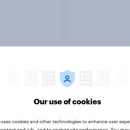
Article
alia Word of Mouth
India Word of Mouth 
s 2026
2026
Our use of cookies
 uses cookies and other technologies to enhance user expe
content and ads, and to analyze site performance. You may