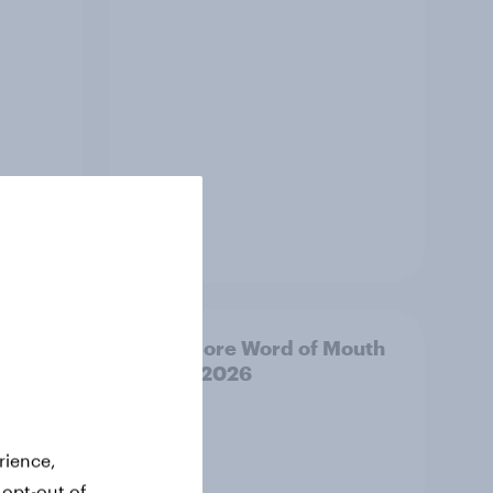
Article
Risers
Singapore Word of Mouth
Risers 2026
rience,
 opt-out of