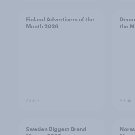
Finland Advertisers of the
Denma
Month 2026
the M
Article
Article
Sweden Biggest Brand
Norwa