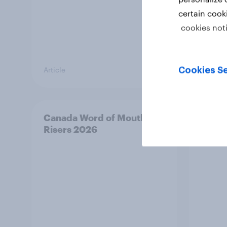
certain cook
cookies not
Article
Article
Cookies Se
Canada Word of Mouth
India
Risers 2026
Mont