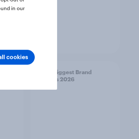
ound in our
Article
ll cookies
and
India Biggest Brand
Movers 2026