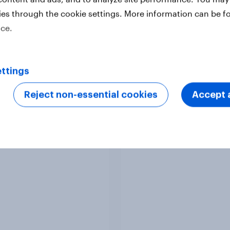
ies through the cookie settings. More information can be f
ice.
Article
ttings
Reject non-essential cookies
Accept a
 Advertisers of the
Australia Biggest Br
h 2026
Movers 2026