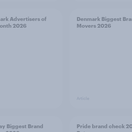
rk Advertisers of
Denmark Biggest Br
onth 2026
Movers 2026
Article
y Biggest Brand
Pride brand check 2