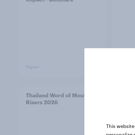
Report
Article
Thailand Word of Mouth
Austr
Risers 2026
Riser
This website
personalize 