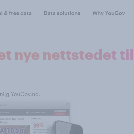
al & free data
Data solutions
Why YouGov
t nye nettstedet t
nnlig YouGov.no.