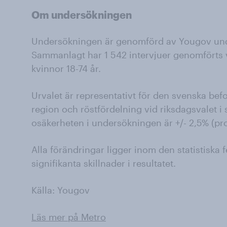
Om undersökningen
Undersökningen är genomförd av Yougov unde
Sammanlagt har 1 542 intervjuer genomförts
kvinnor 18-74 år.
Urvalet är representativt för den svenska befo
region och röstfördelning vid riksdagsvalet 
osäkerheten i undersökningen är +/- 2,5% (pr
Alla förändringar ligger inom den statistiska 
signifikanta skillnader i resultatet.
Källa: Yougov
Läs mer på Metro