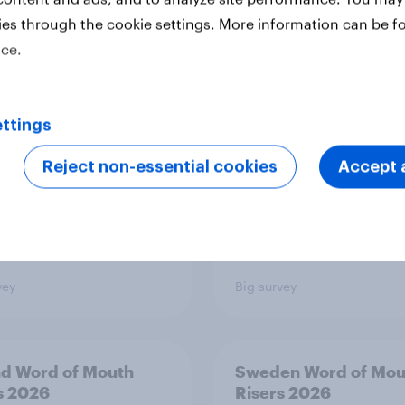
ies through the cookie settings. More information can be f
TO and national
1. Global instability: 
ice.
nce
issues and countries
people see as the bi
threats?
ttings
Reject non-essential cookies
Accept a
vey
Big survey
nd Word of Mouth
Sweden Word of Mou
s 2026
Risers 2026