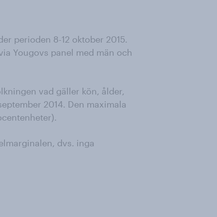
r perioden 8-12 oktober 2015.
 via Yougovs panel med män och
lkningen vad gäller kön, ålder,
i september 2014. Den maximala
ocentenheter).
felmarginalen, dvs. inga