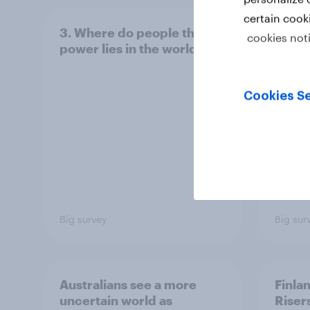
certain cook
3. Where do people think
2. NA
cookies not
power lies in the world?
defe
Cookies Se
Big survey
Big sur
Australians see a more
Finla
uncertain world as
Riser