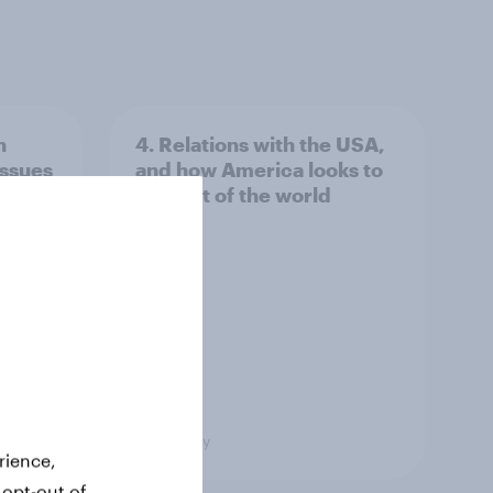
n
4. Relations with the USA,
issues
and how America looks to
the rest of the world
Big survey
rience,
 opt-out of