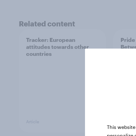
Related content
Tracker: European
Pride
attitudes towards other
Betwe
countries
impac
Article
Report
This website
personalize 