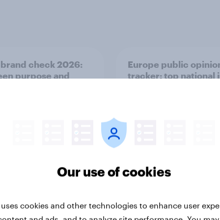
 brand check 2026:
Europe public opinio
en purpose and
tracker: top national 
t - Denmark
Our use of cookies
Article
 uses cookies and other technologies to enhance user expe
content and ads, and to analyze site performance. You may