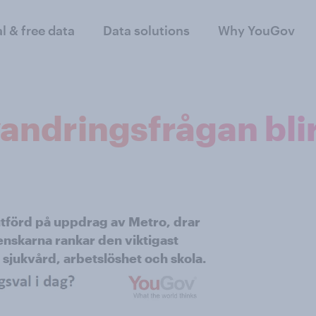
al & free data
Data solutions
Why YouGov
andringsfrågan blir 
utförd på uppdrag av Metro, drar
enskarna rankar den viktigast
r sjukvård, arbetslöshet och skola.