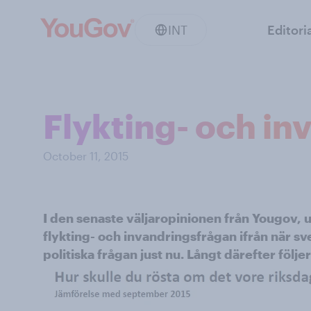
INT
Editori
Flykting- och inv
October 11, 2015
I den senaste väljaropinionen från Yougov, 
flykting- och invandringsfrågan ifrån när sv
politiska frågan just nu. Långt därefter följe