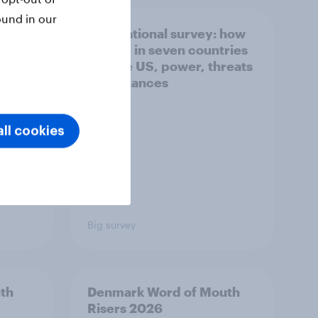
ound in our
what
International survey: how
 do
people in seven countries
ggest
see the US, power, threats
and alliances
ll cookies
Big survey
th
Denmark Word of Mouth
Risers 2026