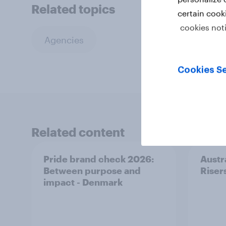
Related topics
certain cook
cookies not
Agencies
Cookies Se
Related content
Pride brand check 2026:
Austr
Between purpose and
Riser
impact - Denmark