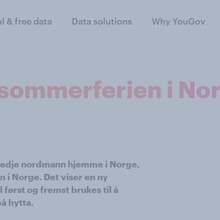
al & free data
Data solutions
Why YouGov
vi sommerferien i No
 tredje nordmann hjemme i Norge,
n i Norge. Det viser en ny
 først og fremst brukes til å
å hytta.