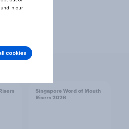
ound in our
ll cookies
Risers
Singapore Word of Mouth
Risers 2026