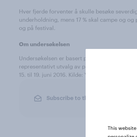
Hver fjerde forventer å skulle besøke severdi
underholdning, mens 17 % skal campe og og p
og på festival.
Om undersøkelsen
Undersøkelsen er basert på intervju med 100
representativt utvalg av personer i alderen 1
15. til 19. juni 2016. Kilde: YouGov.
Subscribe to the YouGov newslet
This website
personalize 