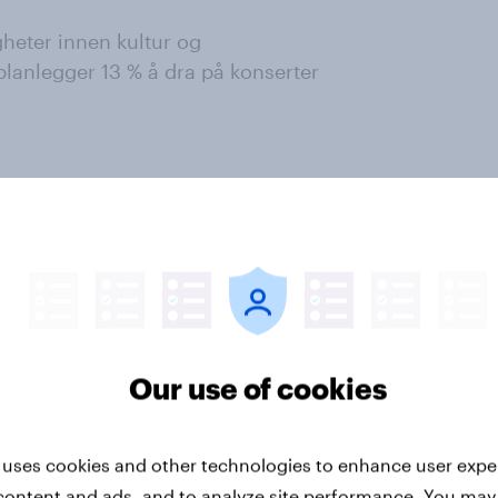
gheter innen kultur og
lanlegger 13 % å dra på konserter
4 nordmenn, som utgjør et
8+ år fra YouGov-panelet i perioden
ter
Our use of cookies
 uses cookies and other technologies to enhance user expe
content and ads, and to analyze site performance. You may