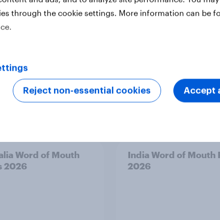
ies through the cookie settings. More information can be f
ice.
ttings
Reject non-essential cookies
Accept a
alia Word of Mouth
India Word of Mouth 
s 2026
2026