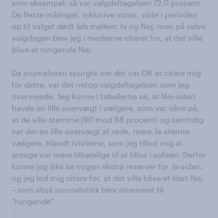
som eksempel, så var valgdeltagelsen 72,0 procent.
De fleste målinger, inklusive vores, viste i perioden
op til valget dødt løb mellem Ja og Nej, men på selve
valgdagen blev jeg i medierne citeret for, at det ville
blive et rungende Nej.
Da journalisten spurgte om det var OK at citere mig
for dette, var det netop valgdeltagelsen som jeg
overvejede. Jeg kunne i tabellerne se, at Nej-siden
havde en lille overvægt i vælgere, som var sikre på,
at de ville stemme (90 mod 88 procent) og samtidig
var der en lille overvægt af røde, mere Ja-stemte
vælgere, blandt tvivlerne, som jeg tillod mig at
antage var mere tilbøjelige til at blive i sofaen. Derfor
kunne jeg ikke se nogen ekstra reserver for Ja-siden,
og jeg lod mig citere for, at det ville blive et klart Nej
– som altså journalistisk blev strammet til
”rungende”.