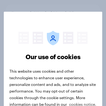
Denmark Word of Mouth Risers
2026
Article
Finland Word of Mouth Risers 2026
Article
Our use of cookies
This website uses cookies and other
Sweden Word of Mouth Risers 2026
technologies to enhance user experience,
Article
personalize content and ads, and to analyze site
performance. You may opt-out of certain
cookies through the cookie settings. More
information can be found in our
cookies notice.