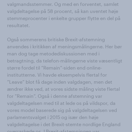
valgmandsstemmer. Og med en forventet, samlet
valgdeltagelse på 58 procent, så kan uventet høje
stemmeprocenter i enkelte grupper flytte en del på
resultatet.
Også sommerens britiske Brexit-afstemning
anvendes i kritikken af meningsmålingerne. Her bør
man dog tage metodediskussionen med i
betragtning, da telefon-målingerne viste væsentligt
større fordel til ”Remain”-siden end online-
institutterne. Vi havde eksempelvis flertal for
”Leave” blot få dage inden valgdagen, men det
ændrer ikke ved, at vores sidste måling viste flertal
for ”Remain”. Også i denne afstemning var
valgdeltagelsen med til at lede os på vildspor, da
vores model baserede sig på valgdeltagelsen ved
parlamentsvalget i 2015 og især den høje
valgdeltagelse i det Brexit-stemte nordlige England
overraskede os. I Brexit-afstemningen var