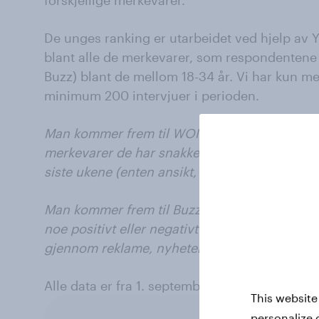
De unges ranking er utarbeidet ved hjelp a
blant alle de merkevarer, som respondentene 
Buzz) blant de mellom 18-34 år. Vi har kun 
minimum 200 intervjuer i perioden.
Man kommer frem til WOM-scoren ved å spørr
merkevarer de har snakket med venner, familie
siste ukene (enten ansikt, online eller gjenno
Man kommer frem til Buzz-score ved å spørr
noe positivt eller negativt om et merkevare i 
gjennom reklame, nyheter og rykter eller via 
Alle data er fra 1. september 2016 til 31. augus
This website
personalize 