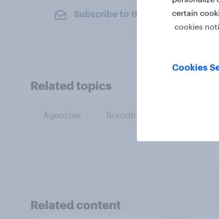
certain cook
Subscribe to the YouGov newslet
cookies not
Cookies Se
Related topics
Agencies
BrandIndex
Related content