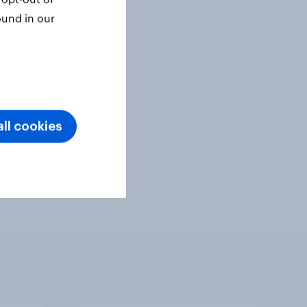
ound in our
ll cookies