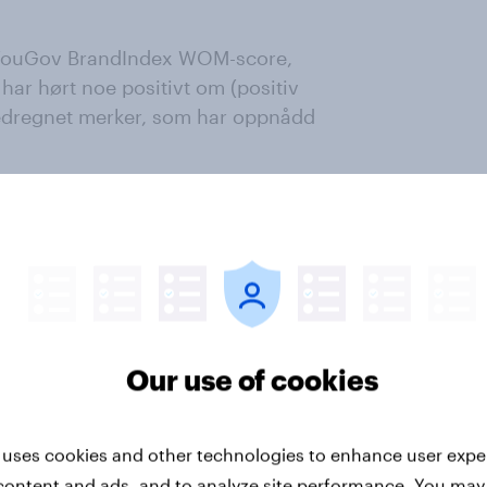
v YouGov BrandIndex WOM-score,
har hørt noe positivt om (positiv
medregnet merker, som har oppnådd
e respondentene, hvilke
 eller andre om i løpet av de to
m sosiale medier).
e respondentene om de har hørt
løpet av de to siste ukene, enten
Our use of cookies
venner og familie.
t 2017.
 uses cookies and other technologies to enhance user expe
content and ads, and to analyze site performance. You may