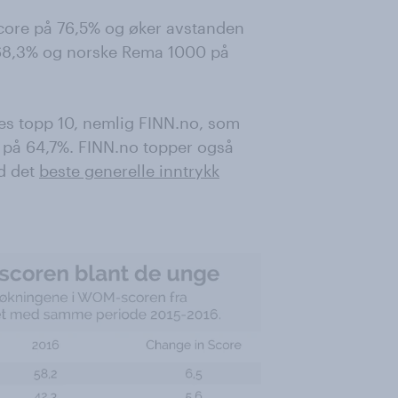
core på 76,5% og øker avstanden
å 68,3% og norske Rema 1000 på
es topp 10, nemlig FINN.no, som
 på 64,7%. FINN.no topper også
d det
beste generelle inntrykk