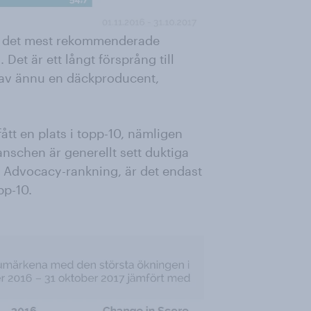
är det mest rekommenderade
et är ett långt försprång till
d av ännu en däckproducent,
ått en plats i topp-10, nämligen
anschen är generellt sett duktiga
d Advocacy-rankning, är det endast
pp-10.