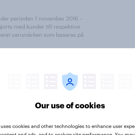
nder perioden 1 november 2016 –
jorts med kunder till respektive
derat varumärken som baseras på
espondenter tillfrågas: Vilka av
a REKOMMENDERA till andra? Och
eller kollegor att UNDVIKA? Genom
ra varumärket, minus andelen som
llat net-score som redovisas på en
Our use of cookies
as varumärkena med den största
oden 1 november 2016 – 31
 uses cookies and other technologies to enhance user expe
-2016.
content and ads, and to analyze site performance. You may