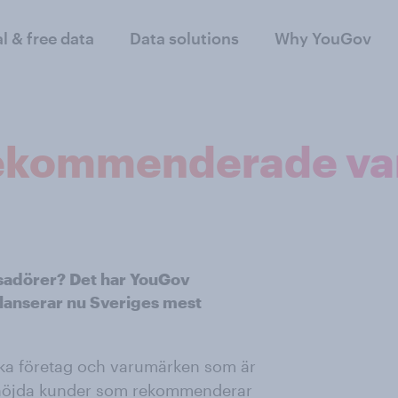
al & free data
Data solutions
Why YouGov
rekommenderade v
ssadörer? Det har YouGov
lanserar nu Sveriges mest
lka företag och varumärken som är
a nöjda kunder som rekommenderar