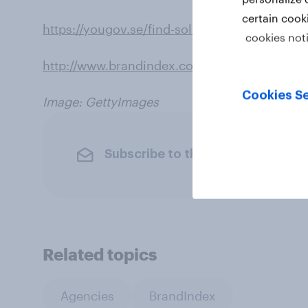
certain cook
https://yougov.se/find-solutions/brandindex/
cookies not
http://www.brandindex.com/ranking/sweden/
Cookies Se
Image: GettyImages
Subscribe to the YouGov newslet
Related topics
Agencies
BrandIndex