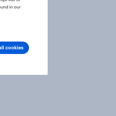
ound in our
ll cookies