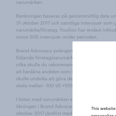
varumärken.
Rankningen baseras på genomsnittlig data u
31 oktober 2017 och samtliga intervjuer som g
varumärke/företag. YouGov har endast inklu
minst 500 intervjuer under perioden.
Brand Advocacy-poängen tas fram genom att r
följande företag/varumärken skulle du kunn
vilka skulle du rekommendera vänner, familj 
att beräkna andelen som skulle rekommende
skulle undvika att göra det, ger det ett så ka
skala mellan -100 till +100.
I listan med varumärken som ökar mest rank
ökningen i Brand Advocacy-poäng under peri
This website
oktober 2017 jämfört med samma period 2015
personalize 