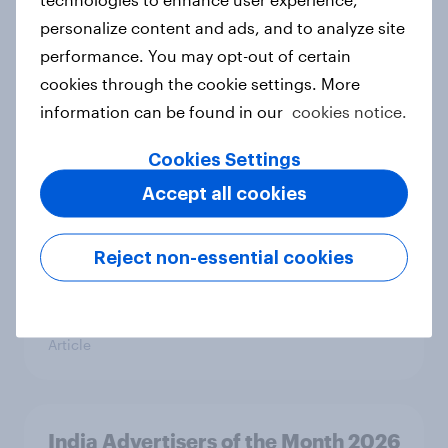
personalize content and ads, and to analyze site
India Word of Mouth Risers 2026
performance. You may opt-out of certain
Article
cookies through the cookie settings. More
information can be found in our
cookies notice.
Cookies Settings
Singapore Word of Mouth Risers
Accept all cookies
2026
Article
Reject non-essential cookies
Canada Word of Mouth Risers 2026
Article
India Advertisers of the Month 2026